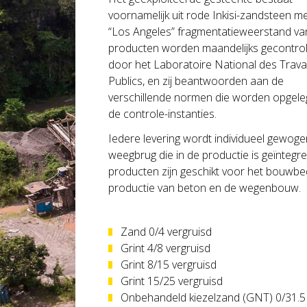
voornamelijk uit rode Inkisi-zandsteen m
“Los Angeles” fragmentatieweerstand van
producten worden maandelijks gecontro
door het Laboratoire National des Trav
Publics, en zij beantwoorden aan de
verschillende normen die worden opgel
de controle-instanties.
Iedere levering wordt individueel gewog
weegbrug die in de productie is geïntegr
producten zijn geschikt voor het bouwbedr
productie van beton en de wegenbouw.
Zand 0/4 vergruisd
Grint 4/8 vergruisd
Grint 8/15 vergruisd
Grint 15/25 vergruisd
Onbehandeld kiezelzand (GNT) 0/31.5