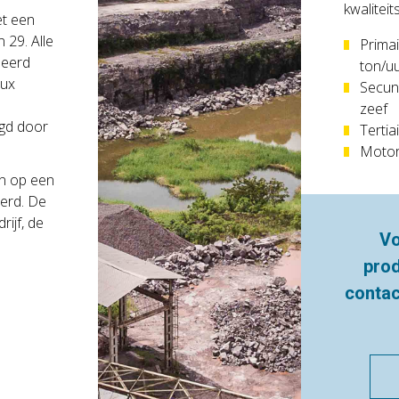
kwalitei
et een
 29. Alle
Primai
leerd
ton/u
aux
Secun
zeef
egd door
Terti
Motore
en op een
eerd. De
ijf, de
Vo
pro
conta