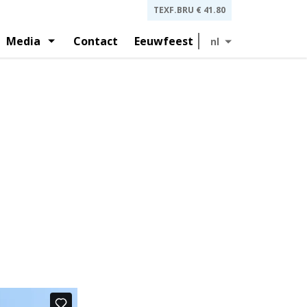
TEXF.BRU
€ 41.80
Media
Contact
Eeuwfeest
nl
lagen en presentaties aan beleggers
t
Geschiedenis
ernance en statuten
Persberichten