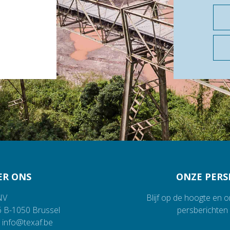
ER ONS
ONZE PERS
NV
Blijf op de hoogte en 
6
B-1050
Brussel
persberichten 
info@texaf.be