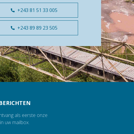
+243 81 51 33 005
+243 89 89 23 505
BERICHTEN
ontvang als eerste onze
in uw mailbox.