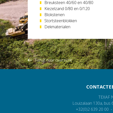
Breuksteen 40/60 en 40/80
Kiezelzand 0/80 en 0/120
Blokstenen
Stortsteenblokken
Dekmaterialen
Terug naar overzicht
CONTACTE
TEXAF 
Louizalaan 130a,
bus 
+32(0)2 639 20 00