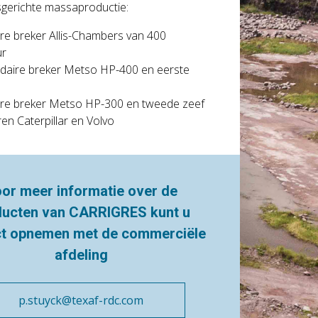
tsgerichte massaproductie:
re breker Allis-Chambers van 400
ur
daire breker Metso HP-400 en eerste
aire breker Metso HP-300 en tweede zeef
n Caterpillar en Volvo
or meer informatie over de
ducten van CARRIGRES kunt u
ct opnemen met de commerciële
afdeling
p.stuyck@texaf-rdc.com