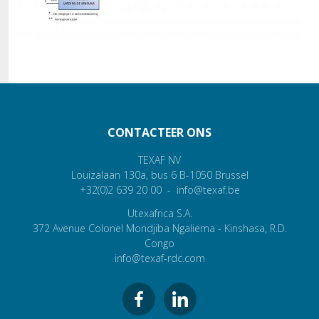
CONTACTEER ONS
TEXAF NV
Louizalaan 130a,
bus 6
B-1050
Brussel
+32(0)2 639 20 00
info@texaf.be
Utexafrica S.A.
372 Avenue Colonel Mondjiba
Ngaliema
- Kinshasa, R.D.
Congo
info@texaf-rdc.com