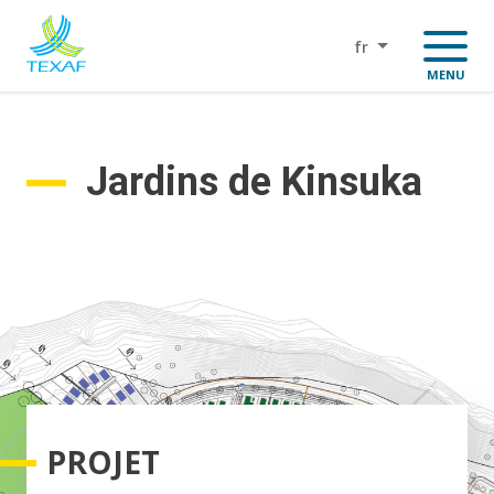
Aller
au
fr
contenu
MENU
principal
Jardins de Kinsuka
PROJET