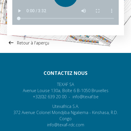
Retour à l'aperçu
CONTACTEZ NOUS
TEXAF SA
Avenue Louise 130a,
Boîte 6
B-1050
Bruxelles
+32(0)2 639 20 00
info@texaf.be
Utexafrica S.A.
372 Avenue Colonel Mondjiba
Ngaliema
- Kinshasa, R.D.
Congo
info@texaf-rdc.com