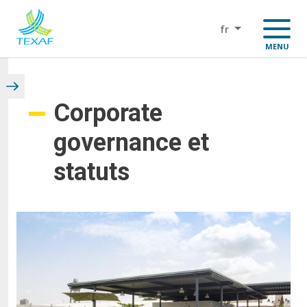
Aller
au
fr
contenu
MENU
principal
Corporate
governance et
statuts