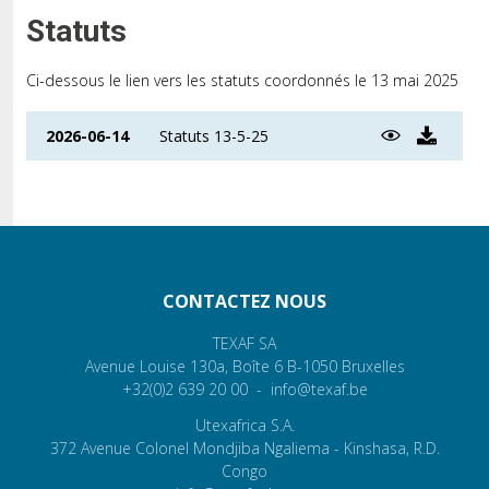
Statuts
Ci-dessous le lien vers les statuts coordonnés le 13 mai 2025
2026-06-14
Statuts 13-5-25
CONTACTEZ NOUS
TEXAF SA
Avenue Louise 130a,
Boîte 6
B-1050
Bruxelles
+32(0)2 639 20 00
info@texaf.be
Utexafrica S.A.
372 Avenue Colonel Mondjiba
Ngaliema
- Kinshasa, R.D.
Congo